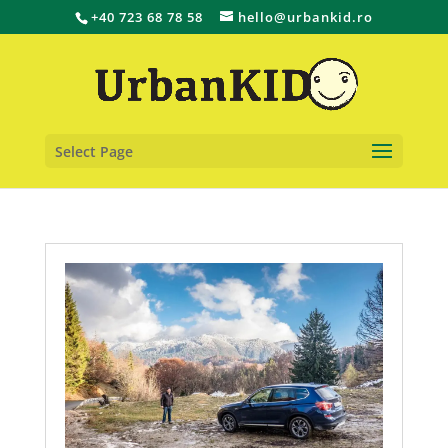
+40 723 68 78 58
hello@urbankid.ro
Select Page