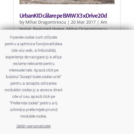
UrbanKID călare pe BMW X3 xDrive20d
by
Mihai Dragomirescu
|
20 Mar 2017
|
Am
testat
,
Featured Home
,
Mihai Dragomirescu
Fișierele cookie sunt utilizate
BMW Group mi-a oferit șansa să îmi
pentru a optimiza funcţionalitatea
plimb familia câteva zile bune cu un
site-ului web, a îmbunătăţi
BMW X3 xDrive20d echipat de top și
experienţa de navigare şi a afişa
tare greu ne-am mai despărțit de ea.
reclame relevante pentru
interesele tale. Apasă click pe
butonul "Accept toate cookie-urile"
pentru a accepta utilizarea
modulelor cookie şi a accesa direct
site-ul sau apasă click pe
"Preferințe cookie" pentru a-ţi
Despre noi
Publicitate
Voi despre noi
schimba preferinţele privind
Privacy
Contact
modulele cookie.
Setări personalizate
© UrbanKID. Proiect dezvoltat de Dana și
Mihai