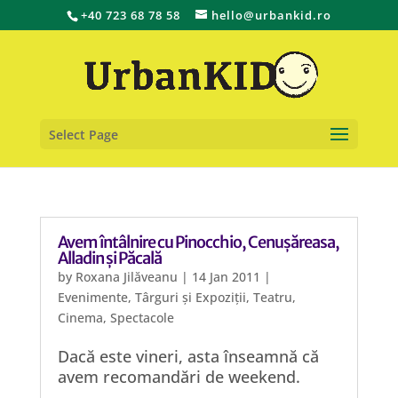
+40 723 68 78 58
hello@urbankid.ro
Select Page
Avem întâlnire cu Pinocchio, Cenușăreasa,
Alladin și Păcală
by
Roxana Jilăveanu
|
14 Jan 2011
|
Evenimente
,
Târguri și Expoziții
,
Teatru,
Cinema, Spectacole
Dacă este vineri, asta înseamnă că
avem recomandări de weekend.