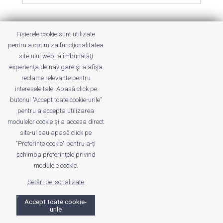
Fișierele cookie sunt utilizate
pentru a optimiza funcţionalitatea
site-ului web, a îmbunătăţi
Despre noi
Publicitate
Voi despre noi
experienţa de navigare şi a afişa
Privacy
Contact
reclame relevante pentru
interesele tale. Apasă click pe
© UrbanKID. Proiect dezvoltat de Dana și
Mihai
butonul "Accept toate cookie-urile"
Dragomirescu. Temă WordPress:
Divi
. Imagini optimizate de
pentru a accepta utilizarea
ShortPixel
.
modulelor cookie şi a accesa direct
site-ul sau apasă click pe
"Preferințe cookie" pentru a-ţi
schimba preferinţele privind
modulele cookie.
Setări personalizate
Accept toate cookie-
urile