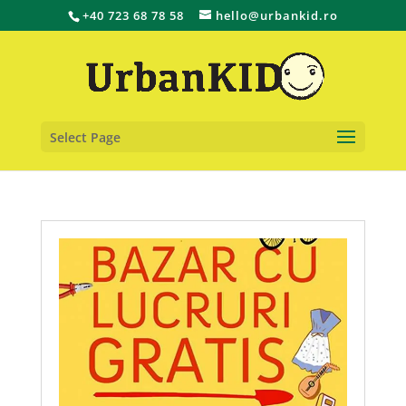
+40 723 68 78 58
hello@urbankid.ro
Select Page