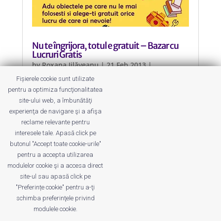
Nu te îngrijora, totul e gratuit – Bazar cu
Lucruri Gratis
by
Roxana Jilăveanu
|
21 Feb 2013
|
Evenimente
,
Târguri și Expoziții
Fișierele cookie sunt utilizate
pentru a optimiza funcţionalitatea
De data aceasta bazarul se
site-ului web, a îmbunătăţi
organizează la București, Sibiu,
experienţa de navigare şi a afişa
Brașov, Cluj și Târgu Mureș.
reclame relevante pentru
interesele tale. Apasă click pe
butonul "Accept toate cookie-urile"
pentru a accepta utilizarea
modulelor cookie şi a accesa direct
site-ul sau apasă click pe
"Preferințe cookie" pentru a-ţi
Despre noi
Publicitate
Voi despre noi
schimba preferinţele privind
Privacy
Contact
modulele cookie.