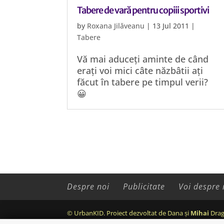
Tabere de vară pentru copiii sportivi
by
Roxana Jilăveanu
|
13 Jul 2011
|
Tabere
Vă mai aduceți aminte de când
erați voi mici câte năzbâtii ați
făcut în tabere pe timpul verii?
😀
Despre noi
Publicitate
Voi despre 
© UrbanKID. Proiect dezvoltat de Dana și
Mihai
Drag