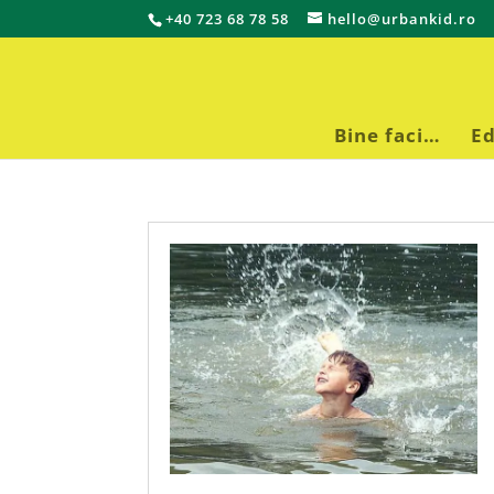
+40 723 68 78 58
hello@urbankid.ro
Bine faci…
Ed