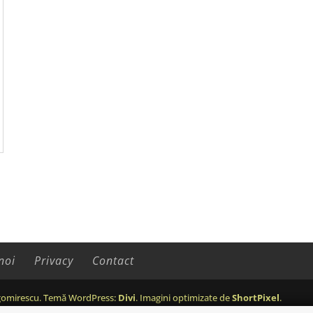
noi
Privacy
Contact
omirescu. Temă WordPress:
Divi
. Imagini optimizate de
ShortPixel
.