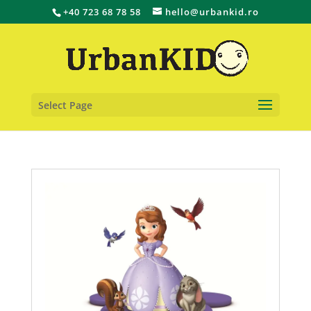
+40 723 68 78 58
hello@urbankid.ro
Select Page