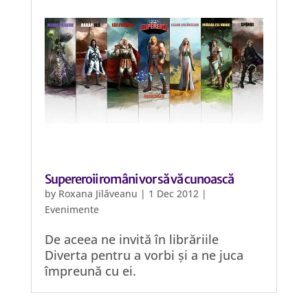
Supereroii români vor să vă cunoască
by
Roxana Jilăveanu
|
1 Dec 2012
|
Evenimente
De aceea ne invită în librăriile
Diverta pentru a vorbi și a ne juca
împreună cu ei.