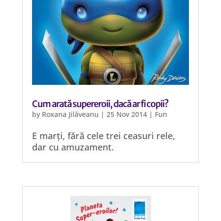
Cum arată supereroii, dacă ar fi copii?
by
Roxana Jilăveanu
|
25 Nov 2014
|
Fun
E marți, fără cele trei ceasuri rele,
dar cu amuzament.