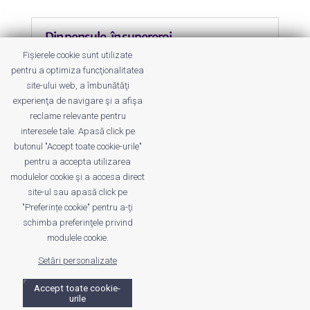
Din pensule, în supereroi
by
Roxana Jilăveanu
|
6 Aug 2012
|
Altele
,
Do It
Fișierele cookie sunt utilizate
Yourself
pentru a optimiza funcţionalitatea
site-ului web, a îmbunătăţi
Supereroii sunt plăcuți de toată
experienţa de navigare şi a afişa
lumea, nu? Dar pensulele?
reclame relevante pentru
interesele tale. Apasă click pe
butonul "Accept toate cookie-urile"
pentru a accepta utilizarea
modulelor cookie şi a accesa direct
site-ul sau apasă click pe
"Preferințe cookie" pentru a-ţi
Despre noi
Publicitate
Voi despre noi
schimba preferinţele privind
Privacy
Contact
modulele cookie.
Setări personalizate
© UrbanKID. Proiect dezvoltat de Dana și
Mihai
Dragomirescu. Temă WordPress:
Divi
. Imagini optimizate de
Accept toate cookie-
ShortPixel
.
urile