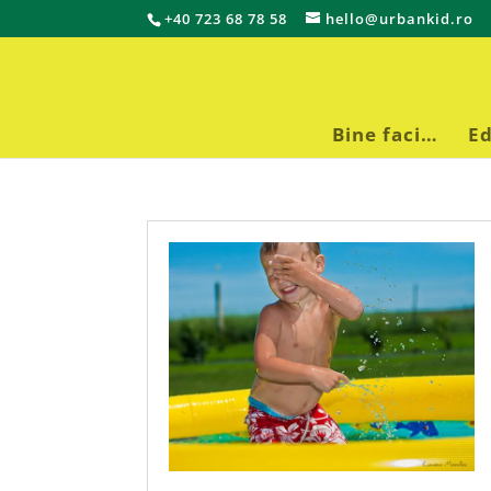
+40 723 68 78 58
hello@urbankid.ro
Bine faci…
Ed