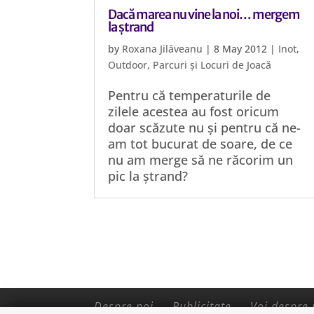
Dacă marea nu vine la noi… mergem
la ștrand
by
Roxana Jilăveanu
|
8 May 2012
|
Inot
,
Outdoor
,
Parcuri și Locuri de Joacă
Pentru că temperaturile de
zilele acestea au fost oricum
doar scăzute nu și pentru că ne-
am tot bucurat de soare, de ce
nu am merge să ne răcorim un
pic la ștrand?
Despre noi
Publicitate
Voi despre 