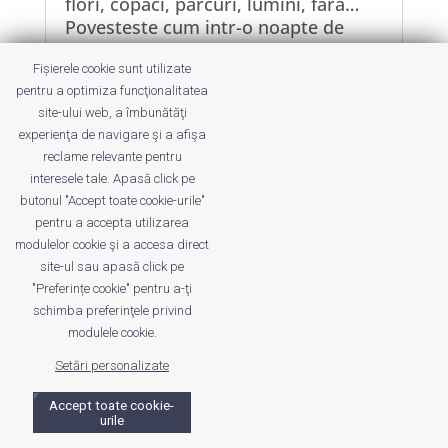
flori, copaci, parcuri, lumini, fara…
Povesteste cum intr-o noapte de
iarna ai iesit pana afara pentru ca ai
Fișierele cookie sunt utilizate
auzit...
pentru a optimiza funcţionalitatea
site-ului web, a îmbunătăţi
experienţa de navigare şi a afişa
reclame relevante pentru
interesele tale. Apasă click pe
butonul "Accept toate cookie-urile"
Despre noi
Publicitate
Voi despre noi
pentru a accepta utilizarea
Privacy
Contact
modulelor cookie şi a accesa direct
site-ul sau apasă click pe
"Preferințe cookie" pentru a-ţi
© UrbanKID. Proiect dezvoltat de Dana și
Mihai
schimba preferinţele privind
Dragomirescu. Temă WordPress:
Divi
. Imagini optimizate de
modulele cookie.
ShortPixel
.
Setări personalizate
Accept toate cookie-
urile