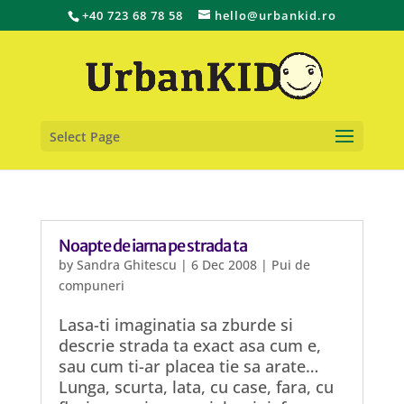
+40 723 68 78 58
hello@urbankid.ro
Select Page
Noapte de iarna pe strada ta
by
Sandra Ghitescu
|
6 Dec 2008
|
Pui de
compuneri
Lasa-ti imaginatia sa zburde si
descrie strada ta exact asa cum e,
sau cum ti-ar placea tie sa arate…
Lunga, scurta, lata, cu case, fara, cu