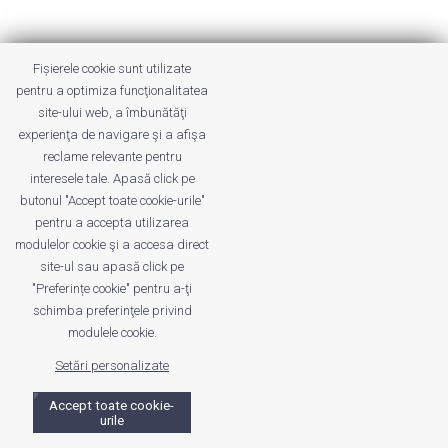
Fișierele cookie sunt utilizate
Despre noi
Publicitate
Voi despre noi
pentru a optimiza funcţionalitatea
Privacy
Contact
site-ului web, a îmbunătăţi
experienţa de navigare şi a afişa
© UrbanKID. Proiect dezvoltat de Dana și
Mihai
reclame relevante pentru
Dragomirescu. Temă WordPress:
Divi
. Imagini optimizate de
interesele tale. Apasă click pe
butonul "Accept toate cookie-urile"
ShortPixel
.
pentru a accepta utilizarea
modulelor cookie şi a accesa direct
site-ul sau apasă click pe
"Preferințe cookie" pentru a-ţi
schimba preferinţele privind
modulele cookie.
Setări personalizate
Accept toate cookie-
urile