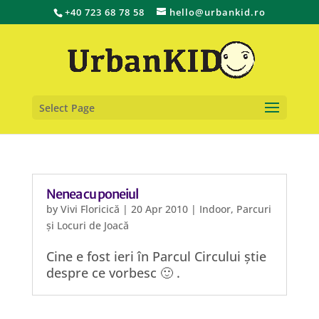
+40 723 68 78 58
hello@urbankid.ro
Select Page
Nenea cu poneiul
by
Vivi Floricică
|
20 Apr 2010
|
Indoor
,
Parcuri
și Locuri de Joacă
Cine e fost ieri în Parcul Circului știe
despre ce vorbesc 🙂 .