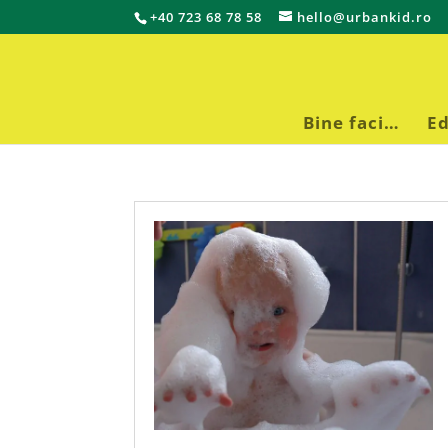
+40 723 68 78 58
hello@urbankid.ro
Bine faci…
Ed