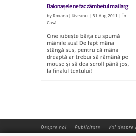
Balonașele ne fac zâmbetul mai larg
by
Roxana Jilăveanu
|
31 Aug 2011
|
În
Casă
Cine iubește băița cu spumă
mâinile sus! De fapt mâna
stângă sus, pentru că mâna
dreaptă ar trebui să rămână pe
mouse și să dea scroll până jos,
la finalul textului!
Despre noi
Publicitate
Voi despre 