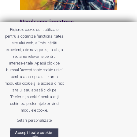
Nasul curge, iarna trece
by
Dana Dragomirescu
|
24 Dec 2015
|
Fișierele cookie sunt utilizate
Sănătatea familiei
pentru a optimiza funcţionalitatea
site-ului web, a îmbunătăţi
Mucii vin si mucii pleaca, daca pot sa
experienţa de navigare şi a afişa
spun asa. Totul se rezolva.
reclame relevante pentru
interesele tale. Apasă click pe
butonul "Accept toate cookie-urile"
pentru a accepta utilizarea
modulelor cookie şi a accesa direct
site-ul sau apasă click pe
"Preferințe cookie" pentru a-ţi
Despre noi
Publicitate
Voi despre noi
schimba preferinţele privind
Privacy
Contact
modulele cookie.
Setări personalizate
© UrbanKID. Proiect dezvoltat de Dana și
Mihai
Dragomirescu. Temă WordPress:
Divi
. Imagini optimizate de
Accept toate cookie-