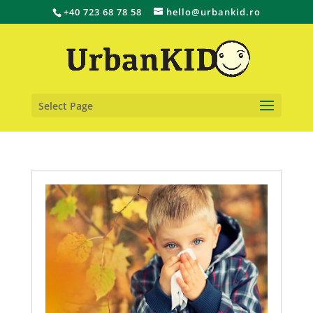
+40 723 68 78 58
hello@urbankid.ro
Select Page