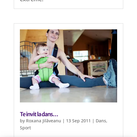
Te invit la dans…
by
Roxana Jilăveanu
|
13 Sep 2011
|
Dans
,
Sport