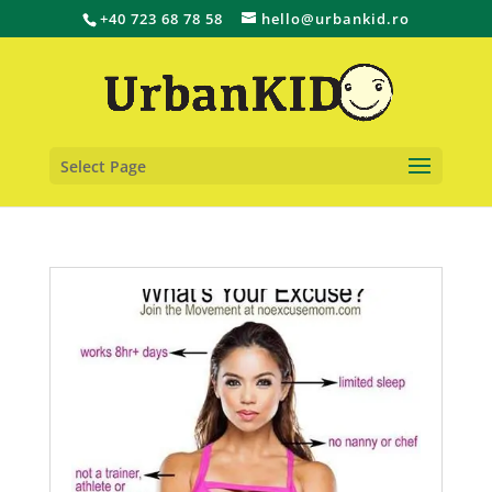
+40 723 68 78 58
hello@urbankid.ro
Select Page