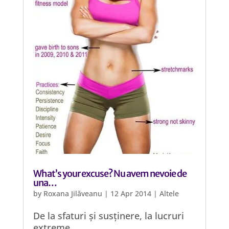
What’s your excuse? Nu avem nevoie de
una…
by
Roxana Jilăveanu
|
12 Apr 2014
|
Altele
De la sfaturi și susținere, la lucruri
extreme.