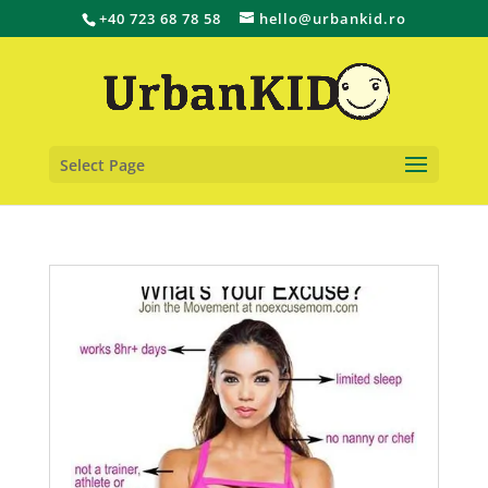
+40 723 68 78 58
hello@urbankid.ro
Select Page