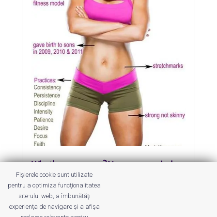
What’s your excuse? Nu avem nevoie de
una…
Fișierele cookie sunt utilizate
by
Roxana Jilăveanu
|
12 Apr 2014
|
Altele
pentru a optimiza funcţionalitatea
site-ului web, a îmbunătăţi
De la sfaturi și susținere, la lucruri
experienţa de navigare şi a afişa
extreme.