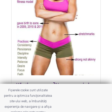
What’s your excuse? Nu avem nevoie de
una…
Fișierele cookie sunt utilizate
by
Roxana Jilăveanu
|
12 Apr 2014
|
Altele
pentru a optimiza funcţionalitatea
site-ului web, a îmbunătăţi
De la sfaturi și susținere, la lucruri
experienţa de navigare şi a afişa
extreme.