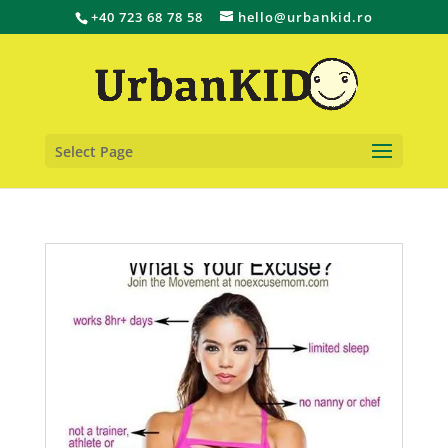
+40 723 68 78 58
hello@urbankid.ro
Select Page