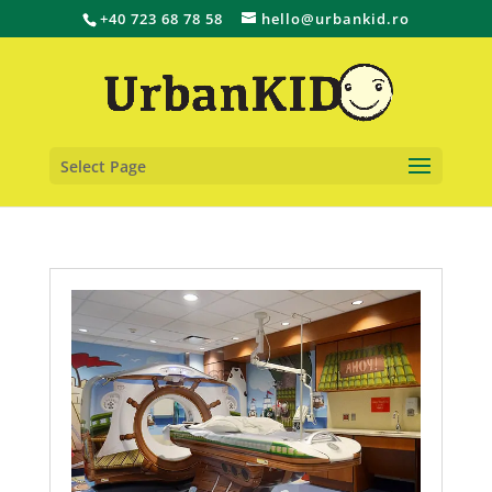
+40 723 68 78 58
hello@urbankid.ro
Select Page