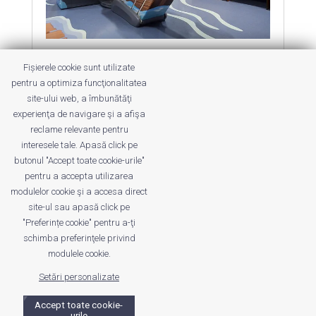
Spitalele pentru copii pot fi și altfel
Fișierele cookie sunt utilizate
by
Roxana Jilăveanu
|
11 Nov 2013
|
Altele
pentru a optimiza funcţionalitatea
site-ului web, a îmbunătăţi
Cu imaginație din partea
experienţa de navigare şi a afişa
investitorilor și zâmbete de la copii.
reclame relevante pentru
interesele tale. Apasă click pe
butonul "Accept toate cookie-urile"
pentru a accepta utilizarea
modulelor cookie şi a accesa direct
site-ul sau apasă click pe
"Preferințe cookie" pentru a-ţi
Despre noi
Publicitate
Voi despre noi
schimba preferinţele privind
Privacy
Contact
modulele cookie.
Setări personalizate
© UrbanKID. Proiect dezvoltat de Dana și
Mihai
Dragomirescu. Temă WordPress:
Divi
. Imagini optimizate de
Accept toate cookie-
urile