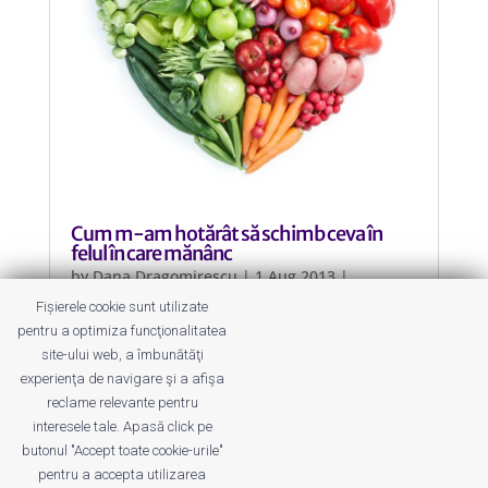
Cum m-am hotărât să schimb ceva în
felul în care mănânc
by
Dana Dragomirescu
|
1 Aug 2013
|
SuperWoman
Fișierele cookie sunt utilizate
pentru a optimiza funcţionalitatea
Atunci când vrei, poți. Dar câteodată
site-ului web, a îmbunătăţi
te mai și autosabotezi. Sau cum m-
experienţa de navigare şi a afişa
am apucat de dietă
reclame relevante pentru
interesele tale. Apasă click pe
butonul "Accept toate cookie-urile"
pentru a accepta utilizarea