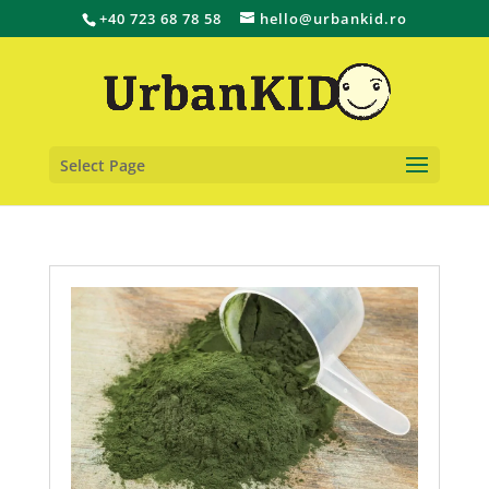
+40 723 68 78 58
hello@urbankid.ro
Select Page