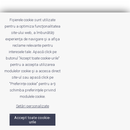
Fișierele cookie sunt utilizate
Despre noi
Publicitate
Voi despre noi
pentru a optimiza funcţionalitatea
Privacy
Contact
site-ului web, a îmbunătăţi
experienţa de navigare şi a afişa
© UrbanKID. Proiect dezvoltat de Dana și
Mihai
reclame relevante pentru
Dragomirescu. Temă WordPress:
Divi
. Imagini optimizate de
interesele tale. Apasă click pe
butonul "Accept toate cookie-urile"
ShortPixel
.
pentru a accepta utilizarea
modulelor cookie şi a accesa direct
site-ul sau apasă click pe
"Preferințe cookie" pentru a-ţi
schimba preferinţele privind
modulele cookie.
Setări personalizate
Accept toate cookie-
urile