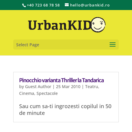
+40 723 68 78 58
hello@urbankid.ro
Select Page
Pinocchio varianta Thriller la Tandarica
by
Guest Author
|
25 Mar 2010
|
Teatru,
Cinema, Spectacole
Sau cum sa-ti ingrozesti copilul in 50
de minute