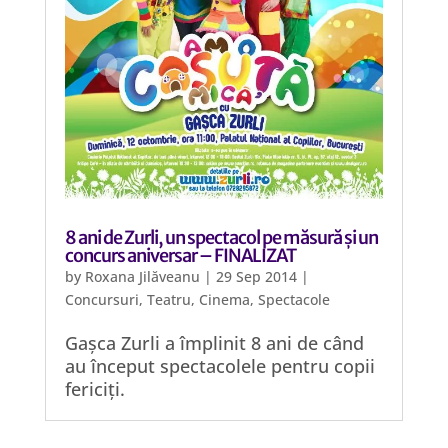
8 ani de Zurli, un spectacol pe măsură și un
concurs aniversar – FINALIZAT
by
Roxana Jilăveanu
|
29 Sep 2014
|
Concursuri
,
Teatru, Cinema, Spectacole
Gașca Zurli a împlinit 8 ani de când
au început spectacolele pentru copii
fericiți.