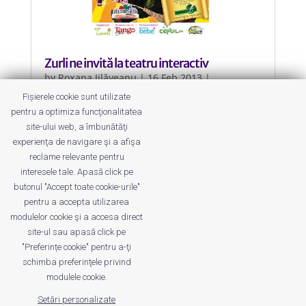
Zurli ne invită la teatru interactiv
by
Roxana Jilăveanu
|
16 Feb 2013
|
Evenimente
,
Teatru, Cinema, Spectacole
Fișierele cookie sunt utilizate
pentru a optimiza funcţionalitatea
La o piesă de teatru specială, așa
site-ului web, a îmbunătăţi
cum ne-am obișnuit – TIRIBAM
experienţa de navigare şi a afişa
TIRIBUM.
reclame relevante pentru
interesele tale. Apasă click pe
butonul "Accept toate cookie-urile"
pentru a accepta utilizarea
modulelor cookie şi a accesa direct
site-ul sau apasă click pe
"Preferințe cookie" pentru a-ţi
Despre noi
Publicitate
Voi despre noi
schimba preferinţele privind
Privacy
Contact
modulele cookie.
Setări personalizate
© UrbanKID. Proiect dezvoltat de Dana și
Mihai