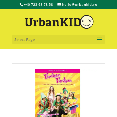
+40 723 68 78 58
hello@urbankid.ro
Select Page