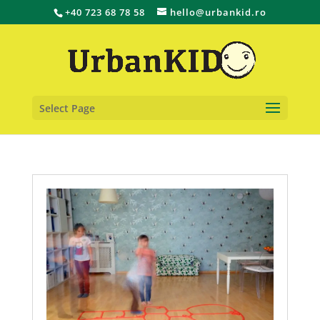
+40 723 68 78 58
hello@urbankid.ro
Select Page