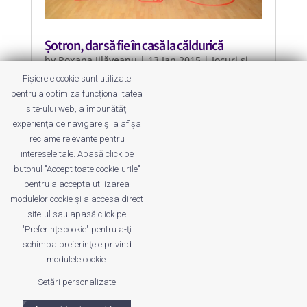
Șotron, dar să fie în casă la căldurică
by
Roxana Jilăveanu
|
13 Jan 2015
|
Jocuri și
Jucării
Fișierele cookie sunt utilizate
pentru a optimiza funcţionalitatea
Un șotron de silicon, făcut de Anca
site-ului web, a îmbunătăţi
Fetcu special pentru copiii mici și
experienţa de navigare şi a afişa
copiii adulți.
reclame relevante pentru
interesele tale. Apasă click pe
butonul "Accept toate cookie-urile"
pentru a accepta utilizarea
modulelor cookie şi a accesa direct
site-ul sau apasă click pe
"Preferințe cookie" pentru a-ţi
Despre noi
Publicitate
Voi despre noi
schimba preferinţele privind
Privacy
Contact
modulele cookie.
Setări personalizate
© UrbanKID. Proiect dezvoltat de Dana și
Mihai
Dragomirescu. Temă WordPress:
Divi
. Imagini optimizate de