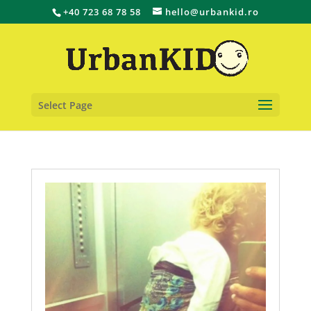
+40 723 68 78 58
hello@urbankid.ro
Select Page