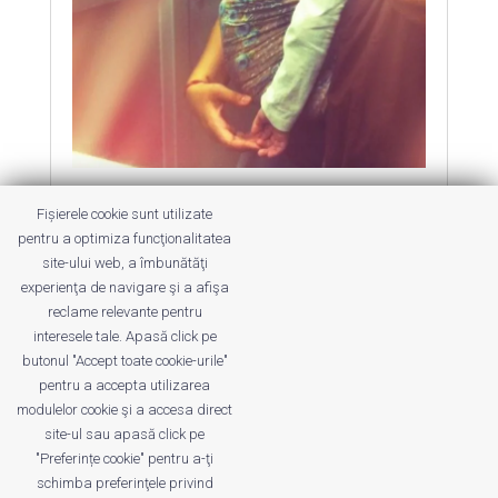
Și? Al tău doarme?
Fișierele cookie sunt utilizate
by
Dana Dragomirescu
|
18 May 2015
|
pentru a optimiza funcţionalitatea
SuperWoman
site-ului web, a îmbunătăţi
experienţa de navigare şi a afişa
Despre somn, cu cearcăne la ochi…
reclame relevante pentru
interesele tale. Apasă click pe
butonul "Accept toate cookie-urile"
pentru a accepta utilizarea
modulelor cookie şi a accesa direct
site-ul sau apasă click pe
"Preferințe cookie" pentru a-ţi
Despre noi
Publicitate
Voi despre noi
schimba preferinţele privind
Privacy
Contact