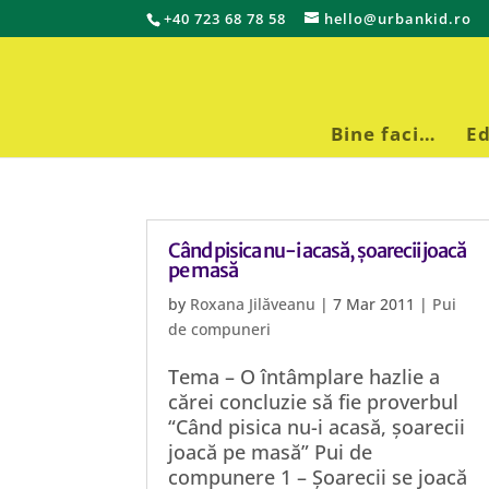
+40 723 68 78 58
hello@urbankid.ro
Bine faci…
Ed
Când pisica nu-i acasă, șoarecii joacă
pe masă
by
Roxana Jilăveanu
|
7 Mar 2011
|
Pui
de compuneri
Tema – O întâmplare hazlie a
cărei concluzie să fie proverbul
“Când pisica nu-i acasă, șoarecii
joacă pe masă” Pui de
compunere 1 – Șoarecii se joacă