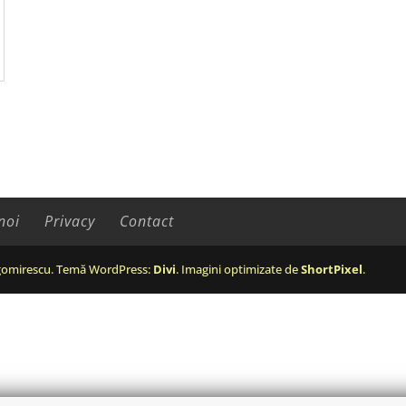
noi
Privacy
Contact
omirescu. Temă WordPress:
Divi
. Imagini optimizate de
ShortPixel
.