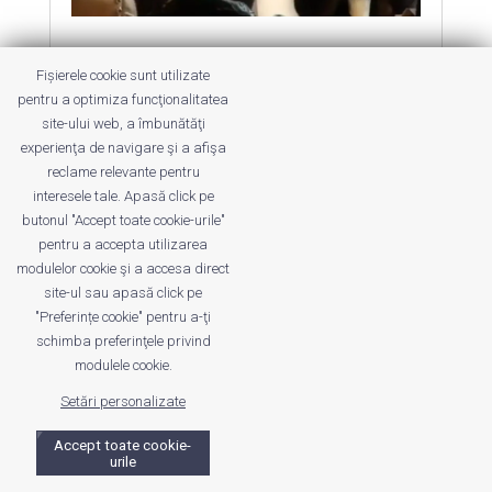
The Finland Phenomenon
Fișierele cookie sunt utilizate
by
cuca
|
23 Jul 2013
|
Educativ
pentru a optimiza funcţionalitatea
site-ului web, a îmbunătăţi
experienţa de navigare şi a afişa
reclame relevante pentru
interesele tale. Apasă click pe
butonul "Accept toate cookie-urile"
pentru a accepta utilizarea
Despre noi
Publicitate
Voi despre noi
modulelor cookie şi a accesa direct
Privacy
Contact
site-ul sau apasă click pe
"Preferințe cookie" pentru a-ţi
schimba preferinţele privind
© UrbanKID. Proiect dezvoltat de Dana și
Mihai
modulele cookie.
Dragomirescu. Temă WordPress:
Divi
. Imagini optimizate de
ShortPixel
.
Setări personalizate
Accept toate cookie-
urile