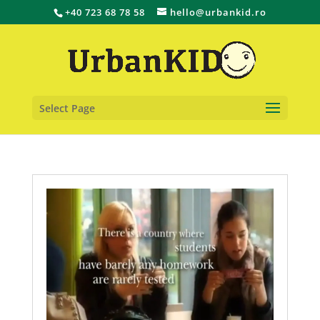
+40 723 68 78 58
hello@urbankid.ro
Select Page