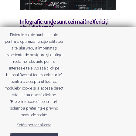
Infografic: unde sunt cei mai (ne)fericiți
elevi din lume?
by
Roxana Jilăveanu
|
30 May 2014
|
Educație
,
Fișierele cookie sunt utilizate
Utile
pentru a optimiza funcţionalitatea
site-ului web, a îmbunătăţi
În ce tabără credeți că se află
experienţa de navigare şi a afişa
România?
reclame relevante pentru
interesele tale. Apasă click pe
butonul "Accept toate cookie-urile"
pentru a accepta utilizarea
modulelor cookie şi a accesa direct
site-ul sau apasă click pe
"Preferințe cookie" pentru a-ţi
Despre noi
Publicitate
Voi despre noi
schimba preferinţele privind
Privacy
Contact
modulele cookie.
Setări personalizate
© UrbanKID. Proiect dezvoltat de Dana și
Mihai
Dragomirescu. Temă WordPress:
Divi
. Imagini optimizate de