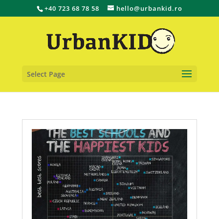
+40 723 68 78 58
hello@urbankid.ro
Select Page