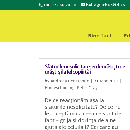
+40 723 68 78 58
hello@urbankid.ro
Bine faci…
Ed
Sfaturile nesolicitate: eu le urăsc, tu le
urăști și la fel copiii tăi
by
Andreea Constantin
|
31 Mar 2011
|
Homeschooling
,
Peter Gray
De ce reacționăm așa la
sfaturile nesolicitate? De ce nu
le acceptăm ca ceea ce sunt de
fapt – grija și dorința de a ne
ajuta ale celuilalt? Cei care au