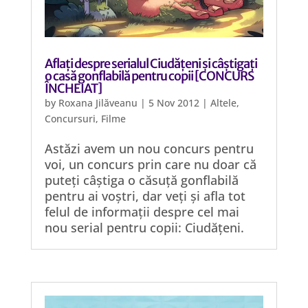
Aflați despre serialul Ciudățeni și câștigați
o casă gonflabilă pentru copii [CONCURS
ÎNCHEIAT]
by
Roxana Jilăveanu
|
5 Nov 2012
|
Altele
,
Concursuri
,
Filme
Astăzi avem un nou concurs pentru
voi, un concurs prin care nu doar că
puteți câștiga o căsuță gonflabilă
pentru ai voștri, dar veți și afla tot
felul de informații despre cel mai
nou serial pentru copii: Ciudățeni.