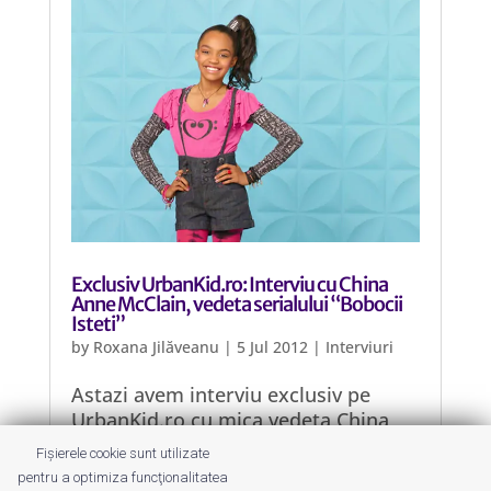
Exclusiv UrbanKid.ro: Interviu cu China
Anne McClain, vedeta serialului “Bobocii
Isteti”
by
Roxana Jilăveanu
|
5 Jul 2012
|
Interviuri
Astazi avem interviu exclusiv pe
UrbanKid.ro cu mica vedeta China
Anne McClain in varsta de 12 ani,
Fișierele cookie sunt utilizate
cunoscuta pentru rolul din “Bobocii
pentru a optimiza funcţionalitatea