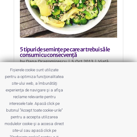
5 tipuri de semințe pe care ar trebui să le
consumi cu consecvență
by
Dana Dragomirescu
|
5 Oct 2013
|
Viață
Sănătoasă
Fișierele cookie sunt utilizate
pentru a optimiza funcţionalitatea
Pentru o nutriție echilibrată și o
site-ului web, a îmbunătăţi
viață sănătoasă încercați mai multe
experienţa de navigare şi a afişa
tipuri de semințe.
reclame relevante pentru
interesele tale. Apasă click pe
butonul "Accept toate cookie-urile"
pentru a accepta utilizarea
modulelor cookie şi a accesa direct
site-ul sau apasă click pe