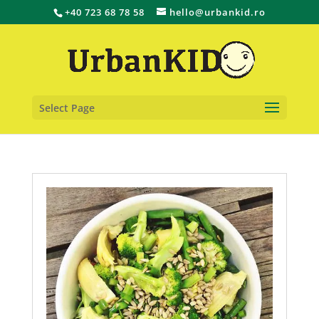
+40 723 68 78 58
hello@urbankid.ro
Select Page