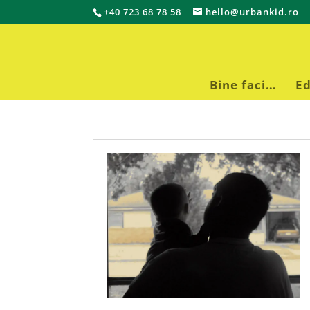
+40 723 68 78 58
hello@urbankid.ro
Bine faci…
Ed