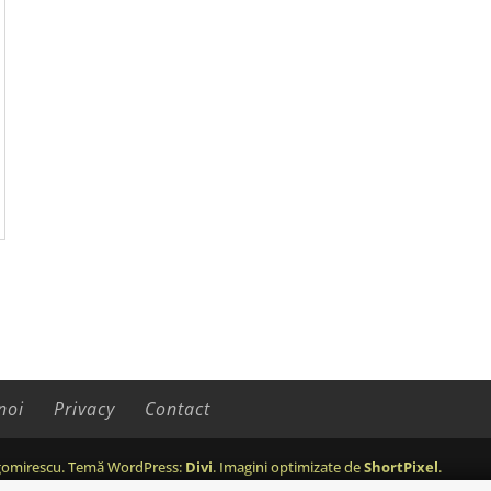
noi
Privacy
Contact
omirescu. Temă WordPress:
Divi
. Imagini optimizate de
ShortPixel
.