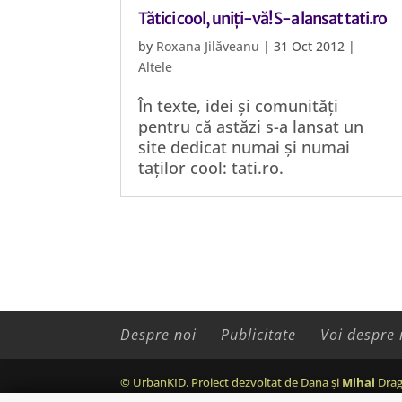
Tătici cool, uniți-vă! S-a lansat tati.ro
by
Roxana Jilăveanu
|
31 Oct 2012
|
Altele
În texte, idei și comunități
pentru că astăzi s-a lansat un
site dedicat numai și numai
taților cool: tati.ro.
Despre noi
Publicitate
Voi despre 
© UrbanKID. Proiect dezvoltat de Dana și
Mihai
Drag