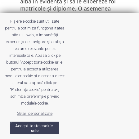
aibă în evidență și să le elibereze foi
matricole și diplome. O asemenea
școală este numită în general școală-
Fișierele cookie sunt utilizate
umbrelă,...
pentru a optimiza funcţionalitatea
site-ului web, a îmbunătăţi
experienţa de navigare şi a afişa
reclame relevante pentru
interesele tale. Apasă click pe
butonul "Accept toate cookie-urile"
Despre noi
Publicitate
Voi despre noi
pentru a accepta utilizarea
Privacy
Contact
modulelor cookie şi a accesa direct
site-ul sau apasă click pe
"Preferințe cookie" pentru a-ţi
© UrbanKID. Proiect dezvoltat de Dana și
Mihai
schimba preferinţele privind
Dragomirescu. Temă WordPress:
Divi
. Imagini optimizate de
modulele cookie.
ShortPixel
.
Setări personalizate
Accept toate cookie-
urile