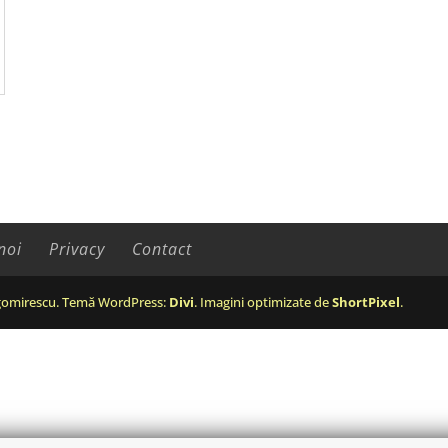
noi
Privacy
Contact
omirescu. Temă WordPress:
Divi
. Imagini optimizate de
ShortPixel
.