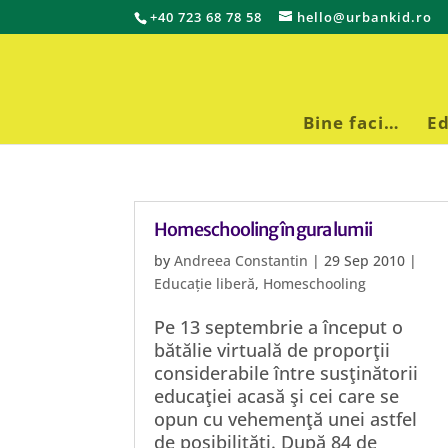
+40 723 68 78 58
hello@urbankid.ro
Bine faci…
Ed
Homeschooling în gura lumii
by
Andreea Constantin
|
29 Sep 2010
|
Educație liberă
,
Homeschooling
Pe 13 septembrie a început o
bătălie virtuală de proporţii
considerabile între susţinătorii
educaţiei acasă şi cei care se
opun cu vehemenţă unei astfel
de posibilităţi. După 84 de