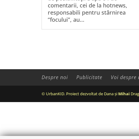
comentarii, cei de la hotnews,
responsabili pentru stârnirea
“focului”, au...
Despre noi
Publicitate
Voi despre 
© UrbanKID. Proiect dezvoltat de Dana și
Mihai
Drag