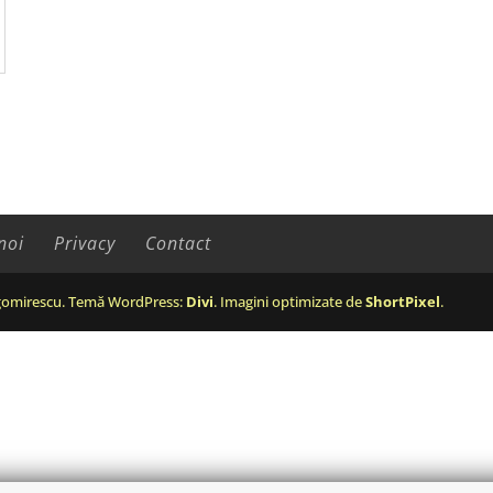
noi
Privacy
Contact
omirescu. Temă WordPress:
Divi
. Imagini optimizate de
ShortPixel
.