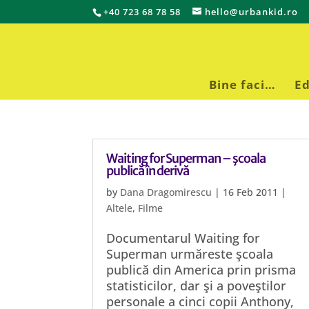
+40 723 68 78 58
hello@urbankid.ro
Bine faci…
Ed
Waiting for Superman – şcoala
publică în derivă
by
Dana Dragomirescu
|
16 Feb 2011
|
Altele
,
Filme
Documentarul Waiting for
Superman urmăreste şcoala
publică din America prin prisma
statisticilor, dar şi a poveştilor
personale a cinci copii Anthony,