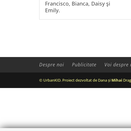
Francisco, Bianca, Daisy şi
Emily.
Despre noi
Publicitate
Voi despre 
© UrbanKID. Proiect dezvoltat de Dana și
Mihai
Drag