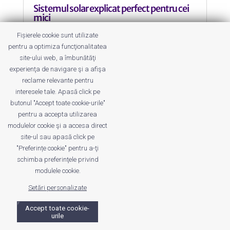
Sistemul solar explicat perfect pentru cei
mici
by
cuca
|
11 Jan 2014
|
2-5 ani
,
5-10 ani
,
Fișierele cookie sunt utilizate
Cântece
,
Educativ
pentru a optimiza funcţionalitatea
site-ului web, a îmbunătăţi
experienţa de navigare şi a afişa
reclame relevante pentru
interesele tale. Apasă click pe
butonul "Accept toate cookie-urile"
pentru a accepta utilizarea
Despre noi
Publicitate
Voi despre noi
modulelor cookie şi a accesa direct
Privacy
Contact
site-ul sau apasă click pe
"Preferințe cookie" pentru a-ţi
schimba preferinţele privind
© UrbanKID. Proiect dezvoltat de Dana și
Mihai
modulele cookie.
Dragomirescu. Temă WordPress:
Divi
. Imagini optimizate de
ShortPixel
.
Setări personalizate
Accept toate cookie-
urile