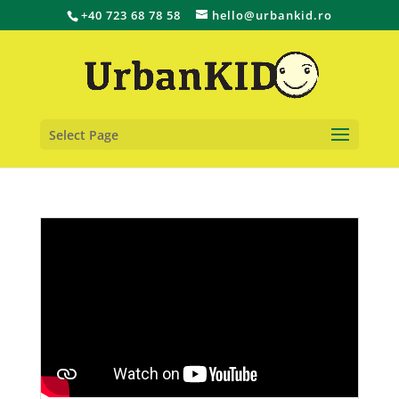
+40 723 68 78 58
hello@urbankid.ro
Select Page