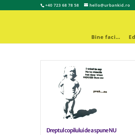
+40 723 68 78 58
hello@urbankid.ro
Bine faci…
Ed
Dreptul copilului de a spune NU