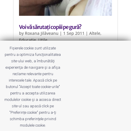
Voi vă sărutați copiii pe gură?
by
Roxana Jilăveanu
|
1 Sep 2011
|
Altele
,
Educație
,
Utile
Fișierele cookie sunt utilizate
Părinții sunt pupăcioși, asta e clar!
pentru a optimiza funcţionalitatea
Unii își pupă copiii pe mâini, alții pe
site-ului web, a îmbunătăţi
obraz sau pe piciorușe și alții și pe
experienţa de navigare şi a afişa
buze!
reclame relevante pentru
interesele tale. Apasă click pe
butonul "Accept toate cookie-urile"
pentru a accepta utilizarea
modulelor cookie şi a accesa direct
site-ul sau apasă click pe
"Preferințe cookie" pentru a-ţi
Despre noi
Publicitate
Voi despre noi
schimba preferinţele privind
Privacy
Contact
modulele cookie.