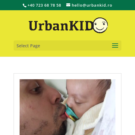
+40 723 68 78 58
hello@urbankid.ro
Select Page