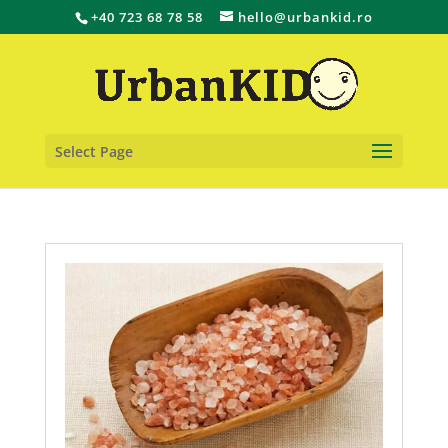
+40 723 68 78 58
hello@urbankid.ro
Select Page