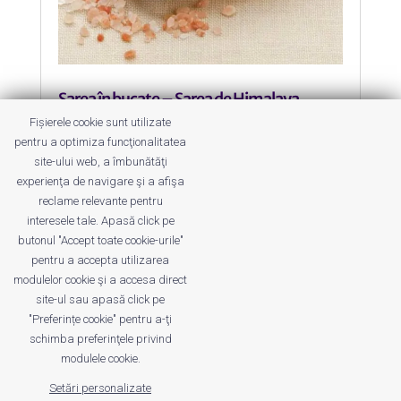
Sarea în bucate – Sarea de Himalaya
by
Dana Dragomirescu
|
18 Oct 2013
|
Viață
Fișierele cookie sunt utilizate
Sănătoasă
pentru a optimiza funcţionalitatea
site-ului web, a îmbunătăţi
Sare de Himalaya – se pare că este
experienţa de navigare şi a afişa
cea mai pură sare de pe Pământ.
reclame relevante pentru
interesele tale. Apasă click pe
butonul "Accept toate cookie-urile"
pentru a accepta utilizarea
modulelor cookie şi a accesa direct
site-ul sau apasă click pe
"Preferințe cookie" pentru a-ţi
Despre noi
Publicitate
Voi despre noi
schimba preferinţele privind
Privacy
Contact
modulele cookie.
Setări personalizate
© UrbanKID. Proiect dezvoltat de Dana și
Mihai