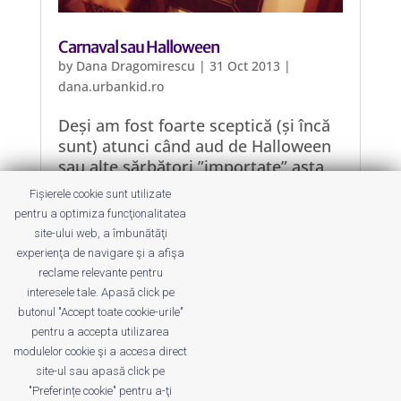
Carnaval sau Halloween
by
Dana Dragomirescu
|
31 Oct 2013
|
dana.urbankid.ro
Deși am fost foarte sceptică (și încă
sunt) atunci când aud de Halloween
sau alte sărbători ”importate” asta
se întâmplă pentru că devin mult dar
Fișierele cookie sunt utilizate
mult prea comerciale. Până acum nu
pentru a optimiza funcţionalitatea
am avut de a face cu el, acum că a
site-ului web, a îmbunătăţi
apărut dorința de ”deghizare”, am
experienţa de navigare şi a afişa
zis să văd ce-i cu...
reclame relevante pentru
interesele tale. Apasă click pe
butonul "Accept toate cookie-urile"
pentru a accepta utilizarea
modulelor cookie şi a accesa direct
site-ul sau apasă click pe
"Preferințe cookie" pentru a-ţi
Despre noi
Publicitate
Voi despre noi