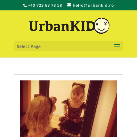
+40 723 68 78 58
hello@urbankid.ro
Select Page