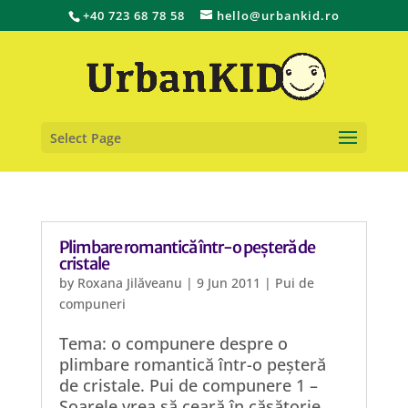
+40 723 68 78 58
hello@urbankid.ro
Select Page
Plimbare romantică într-o peșteră de
cristale
by
Roxana Jilăveanu
|
9 Jun 2011
|
Pui de
compuneri
Tema: o compunere despre o
plimbare romantică într-o peșteră
de cristale. Pui de compunere 1 –
Soarele vrea să ceară în căsătorie