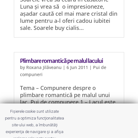
Luna și vrea să o impresioneze,
așadar caută cel mai mare cristal din
lume pentru a-l oferi cadou iubitei
sale. Soarele buy cialis...
Plimbare romantică pe malul lacului
by
Roxana Jilăveanu
|
6 Jun 2011
|
Pui de
compuneri
Tema – Compunere despre o
plimbare romantică pe malul unui
lac. Pui de compunere 1 – Lacul este
de fapt o mică baltă și nu sunt două
Fișierele cookie sunt utilizate
persoane care se plimbă pe malul
pentru a optimiza funcţionalitatea
lacului, ci două gâze îndrăgostite
site-ului web, a îmbunătăţi
care vorbesc despre căsătorie. Ele își
experienţa de navigare şi a afişa
fac lista cu...