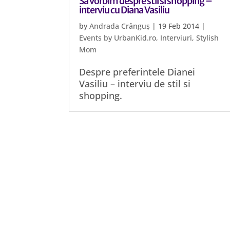
Sa vorbim despre stil si shopping –
interviu cu Diana Vasiliu
by
Andrada Crânguș
|
19 Feb 2014
|
Events by UrbanKid.ro
,
Interviuri
,
Stylish
Mom
Despre preferintele Dianei
Vasiliu – interviu de stil si
shopping.