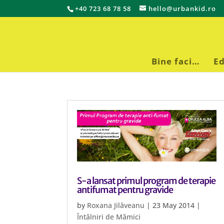
+40 723 68 78 58
hello@urbankid.ro
Bine faci…
Ed
S-a lansat primul program de terapie
antifumat pentru gravide
by
Roxana Jilăveanu
|
23 May 2014
|
Întâlniri de Mămici