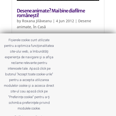
Desene animate? Mai bine diafilme
românești!
by
Roxana Jilăveanu
|
4 Jun 2012
|
Desene
animate
,
În Casă
Sunt pe YouTube, deci nu veți avea
Fișierele cookie sunt utilizate
nevoie de dispozitive speciale pentru
pentru a optimiza funcţionalitatea
a le vedea, doar un PC și o conexiune
site-ului web, a îmbunătăţi
la internet plus chef de povești
experienţa de navigare şi a afişa
foarte vechi și foarte frumoase.
reclame relevante pentru
interesele tale. Apasă click pe
butonul "Accept toate cookie-urile"
pentru a accepta utilizarea
modulelor cookie şi a accesa direct
site-ul sau apasă click pe
"Preferințe cookie" pentru a-ţi
Despre noi
Publicitate
Voi despre noi
schimba preferinţele privind
Privacy
Contact
modulele cookie.