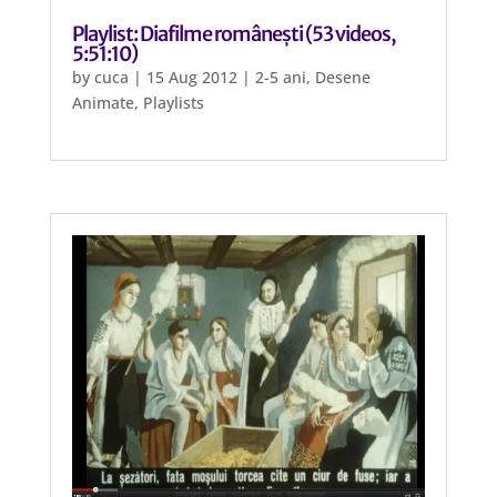
Playlist: Diafilme românești (53 videos,
5:51:10)
by
cuca
|
15 Aug 2012
|
2-5 ani
,
Desene
Animate
,
Playlists