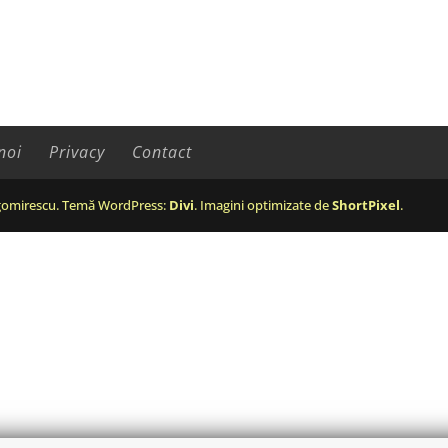
noi
Privacy
Contact
omirescu. Temă WordPress:
Divi
. Imagini optimizate de
ShortPixel
.