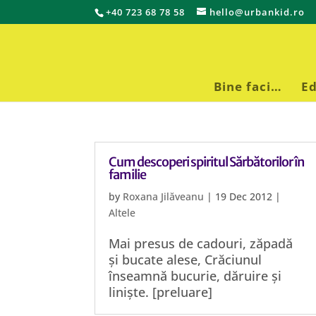
+40 723 68 78 58
hello@urbankid.ro
Bine faci…
Ed
Cum descoperi spiritul Sărbătorilor în
familie
by
Roxana Jilăveanu
|
19 Dec 2012
|
Altele
Mai presus de cadouri, zăpadă
și bucate alese, Crăciunul
înseamnă bucurie, dăruire și
liniște. [preluare]