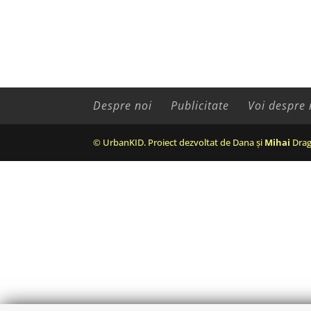
Despre noi
Publicitate
Voi despre 
© UrbanKID. Proiect dezvoltat de Dana și
Mihai
Drag