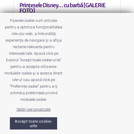
Prințesele Disney… cu barbă [GALERIE
FOTO]
by
Roxana Jilăveanu
|
19 Nov 2013
|
Fun
Fișierele cookie sunt utilizate
pentru a optimiza funcţionalitatea
Din seria “nostimitatea zilei”.
site-ului web, a îmbunătăţi
experienţa de navigare şi a afişa
reclame relevante pentru
interesele tale. Apasă click pe
butonul "Accept toate cookie-urile"
pentru a accepta utilizarea
Despre noi
Publicitate
Voi despre noi
modulelor cookie şi a accesa direct
Privacy
Contact
site-ul sau apasă click pe
"Preferințe cookie" pentru a-ţi
schimba preferinţele privind
© UrbanKID. Proiect dezvoltat de Dana și
Mihai
modulele cookie.
Dragomirescu. Temă WordPress:
Divi
. Imagini optimizate de
Setări personalizate
ShortPixel
.
Accept toate cookie-
urile