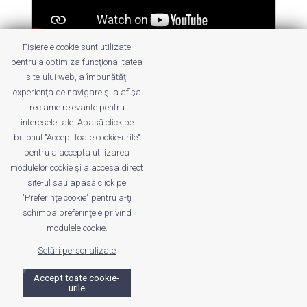
Fișierele cookie sunt utilizate
Dansons la capucine
pentru a optimiza funcţionalitatea
by
cuca
|
13 Sep 2012
|
2-5 ani
site-ului web, a îmbunătăţi
experienţa de navigare şi a afişa
reclame relevante pentru
interesele tale. Apasă click pe
butonul "Accept toate cookie-urile"
pentru a accepta utilizarea
modulelor cookie şi a accesa direct
Despre noi
Publicitate
Voi despre noi
site-ul sau apasă click pe
"Preferințe cookie" pentru a-ţi
Privacy
Contact
schimba preferinţele privind
modulele cookie.
© UrbanKID. Proiect dezvoltat de Dana și
Mihai
Setări personalizate
Dragomirescu. Temă WordPress:
Divi
. Imagini optimizate de
ShortPixel
.
Accept toate cookie-
urile