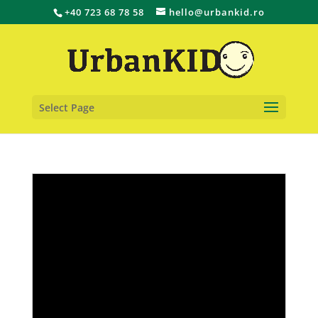
+40 723 68 78 58
hello@urbankid.ro
Select Page