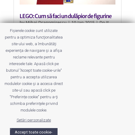
LEGO: Cum să faci un dulăpior de figurine
by
Mihai Dragomirescu
|
10 Jan 2015
|
Do It
Yourself
,
LEGO
,
Mihai Dragomirescu
Fișierele cookie sunt utilizate
pentru a optimiza funcţionalitatea
Un mod simplu de “depozitare” sau
site-ului web, a îmbunătăţi
mai bine spus afișare a figurinelor
experienţa de navigare şi a afişa
LEGO.
reclame relevante pentru
interesele tale. Apasă click pe
butonul "Accept toate cookie-urile"
pentru a accepta utilizarea
modulelor cookie şi a accesa direct
site-ul sau apasă click pe
"Preferințe cookie" pentru a-ţi
Despre noi
Publicitate
Voi despre noi
schimba preferinţele privind
Privacy
Contact
modulele cookie.
Setări personalizate
© UrbanKID. Proiect dezvoltat de Dana și
Mihai
Dragomirescu. Temă WordPress:
Divi
. Imagini optimizate de
Accept toate cookie-