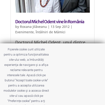
Doctorul Michel Odent vine în România
by
Roxana Jilăveanu
|
13 Sep 2012
|
Evenimente
,
Întâlniri de Mămici
Doctorul Michel Odent, unul dintre
cei mai influenți medici ai epocii
Fișierele cookie sunt utilizate
noastre, vine în România să le
pentru a optimiza funcţionalitatea
povestească părinților și viitorilor
site-ului web, a îmbunătăţi
părinți despre naștere, alăptare,
experienţa de navigare şi a afişa
alimentație și multe altele.
reclame relevante pentru
interesele tale. Apasă click pe
butonul "Accept toate cookie-urile"
pentru a accepta utilizarea
modulelor cookie şi a accesa direct
site-ul sau apasă click pe
"Preferințe cookie" pentru a-ţi
Despre noi
Publicitate
Voi despre noi