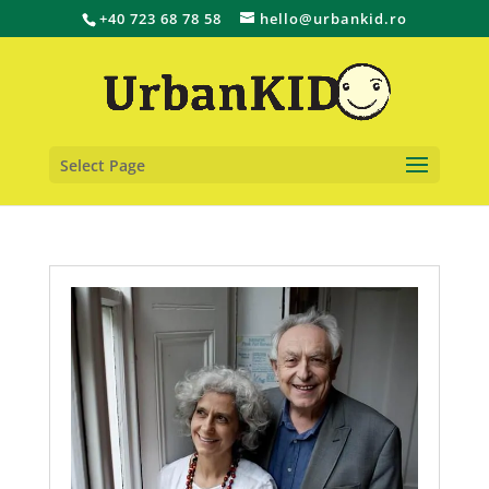
+40 723 68 78 58
hello@urbankid.ro
Select Page