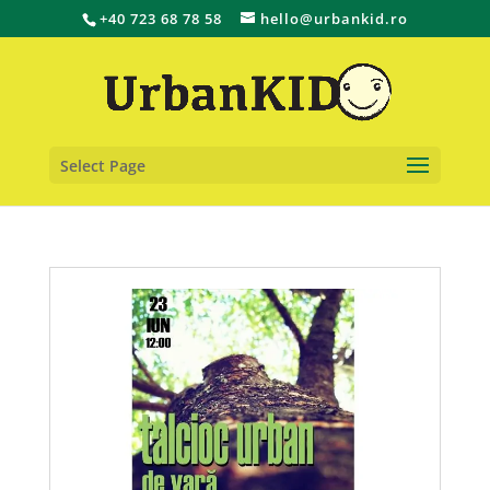
+40 723 68 78 58
hello@urbankid.ro
Select Page