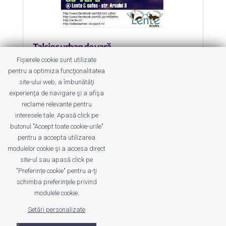
Talcioc urban de vară
by
Roxana Jilăveanu
|
21 Jun 2012
|
Fișierele cookie sunt utilizate
Evenimente
pentru a optimiza funcţionalitatea
site-ului web, a îmbunătăţi
Pe 23 iunie, adică sâmbătă, avem
experienţa de navigare şi a afişa
talcioc urban de vară.
reclame relevante pentru
interesele tale. Apasă click pe
butonul "Accept toate cookie-urile"
pentru a accepta utilizarea
modulelor cookie şi a accesa direct
site-ul sau apasă click pe
"Preferințe cookie" pentru a-ţi
Despre noi
Publicitate
Voi despre noi
schimba preferinţele privind
Privacy
Contact
modulele cookie.
Setări personalizate
© UrbanKID. Proiect dezvoltat de Dana și
Mihai