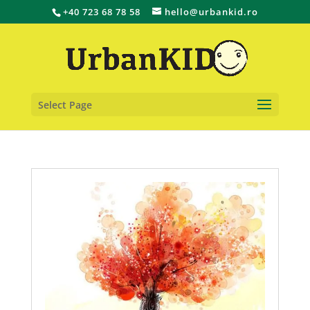
+40 723 68 78 58
hello@urbankid.ro
Select Page