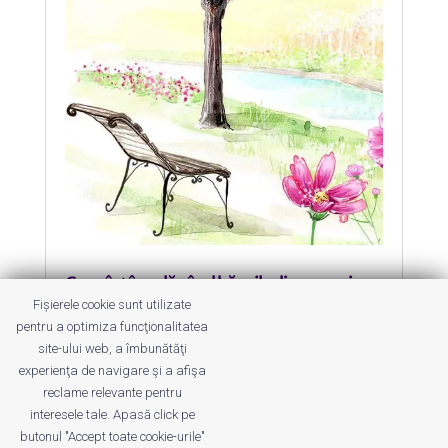
Ce se întâmplă când băncile din parcuri
sunt eliminate?
Fișierele cookie sunt utilizate
by
Roxana Jilăveanu
|
28 Apr 2014
|
Parcuri și
pentru a optimiza funcţionalitatea
Locuri de Joacă
site-ului web, a îmbunătăţi
experienţa de navigare şi a afişa
Mai mergem sau nu în parcuri?
reclame relevante pentru
interesele tale. Apasă click pe
butonul "Accept toate cookie-urile"