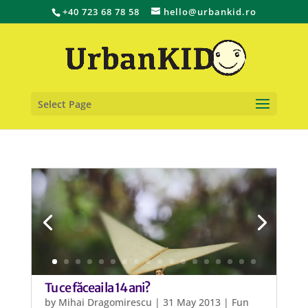
+40 723 68 78 58
hello@urbankid.ro
Select Page
Tu ce făceai la 14 ani?
by
Mihai Dragomirescu
|
31 May 2013
|
Fun