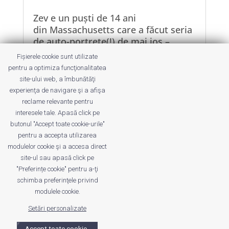
Zev e un puști de 14 ani
din Massachusetts care a făcut seria
de auto-portrete(!) de mai jos –
editate și cu ajutorul surorii lui,
Fișierele cookie sunt utilizate
Nellie (17 ani). Munca lor pare să
pentru a optimiza funcţionalitatea
reflecte trecerea de la copilărie și
site-ului web, a îmbunătăţi
lumea basmelor la adolescența mult
experienţa de navigare şi a afişa
mai complicată și cu mai...
reclame relevante pentru
interesele tale. Apasă click pe
butonul "Accept toate cookie-urile"
pentru a accepta utilizarea
modulelor cookie şi a accesa direct
site-ul sau apasă click pe
"Preferințe cookie" pentru a-ţi
Despre noi
Publicitate
Voi despre noi
schimba preferinţele privind
Privacy
Contact
modulele cookie.
Setări personalizate
© UrbanKID. Proiect dezvoltat de Dana și
Mihai
Dragomirescu. Temă WordPress:
Divi
. Imagini optimizate de
Accept toate cookie-