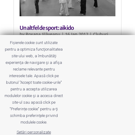
Un altfel de sport: aikido
by
Roxana Jilăveanu
|
16 Jan 2012
|
Cluburi
Sportive
,
Sport
Fișierele cookie sunt utilizate
pentru a optimiza funcţionalitatea
Dacă vreți ca piticii voștri să pratice
site-ului web, a îmbunătăţi
un altfel de sport, atunci puteți alege
experienţa de navigare şi a afişa
lecțile de aikido.
reclame relevante pentru
interesele tale. Apasă click pe
butonul "Accept toate cookie-urile"
pentru a accepta utilizarea
modulelor cookie şi a accesa direct
site-ul sau apasă click pe
"Preferințe cookie" pentru a-ţi
Despre noi
Publicitate
Voi despre noi
schimba preferinţele privind
Privacy
Contact
modulele cookie.
Setări personalizate
© UrbanKID. Proiect dezvoltat de Dana și
Mihai