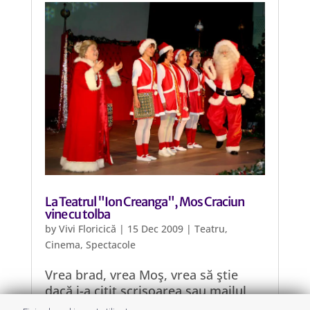
La Teatrul "Ion Creanga", Mos Craciun
vine cu tolba
by
Vivi Floricică
|
15 Dec 2009
|
Teatru,
Cinema, Spectacole
Vrea brad, vrea Moş, vrea să ştie
dacă i-a citit scrisoarea sau mailul
(după caz), vrea Powerpuff verde,