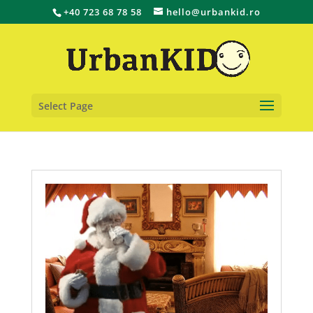
+40 723 68 78 58
hello@urbankid.ro
Select Page