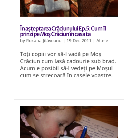
În așteptarea Crăciunului Ep.5: Cum îl
prinzi pe Moș Crăciun în casa ta
by
Roxana Jilăveanu
|
19 Dec 2011
|
Altele
Toți copiii vor să-l vadă pe Moș
Crăciun cum lasă cadourie sub brad.
Acum e posibil să-l vedeți pe Moșul
cum se strecoară în casele voastre.