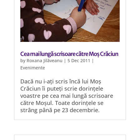
Cea mai lungă scrisoare către Moș Crăciun
by
Roxana Jilăveanu
|
5 Dec 2011
|
Evenimente
Dacă nu i-ați scris încă lui Moș
Crăciun îi puteți scrie dorințele
voastre pe cea mai lungă scrisoare
către Moșul. Toate dorințele se
strâng până pe 23 decembrie.