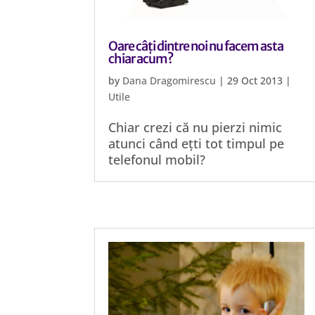
Oare câți dintre noi nu facem asta
chiar acum?
by
Dana Dragomirescu
|
29 Oct 2013
|
Utile
Chiar crezi că nu pierzi nimic
atunci când ețti tot timpul pe
telefonul mobil?