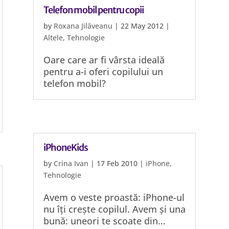
Telefon mobil pentru copii
by
Roxana Jilăveanu
|
22 May 2012
|
Altele
,
Tehnologie
Oare care ar fi vârsta ideală
pentru a-i oferi copilului un
telefon mobil?
iPhoneKids
by
Crina Ivan
|
17 Feb 2010
|
iPhone
,
Tehnologie
Avem o veste proastă: iPhone-ul
nu îți crește copilul. Avem și una
bună: uneori te scoate din…