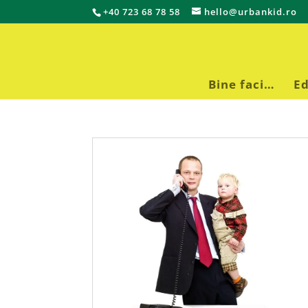
+40 723 68 78 58
hello@urbankid.ro
Bine faci…
Ed