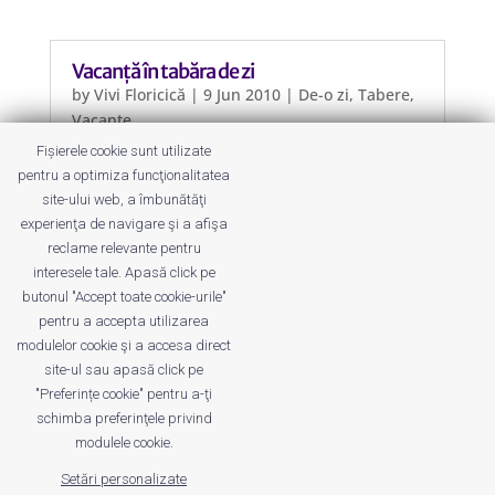
Vacanță în tabăra de zi
by
Vivi Floricică
|
9 Jun 2010
|
De-o zi
,
Tabere
,
Vacanțe
Fișierele cookie sunt utilizate
Nu știți cum vine asta ”tabără de zi”?
pentru a optimiza funcţionalitatea
Vă spunem noi – e un fel de bar de zi
site-ului web, a îmbunătăţi
pentru copii, ca să fim pe înțelesul
experienţa de navigare şi a afişa
tuturor 🙂 .
reclame relevante pentru
interesele tale. Apasă click pe
butonul "Accept toate cookie-urile"
pentru a accepta utilizarea
modulelor cookie şi a accesa direct
site-ul sau apasă click pe
"Preferințe cookie" pentru a-ţi
Despre noi
Publicitate
Voi despre noi
schimba preferinţele privind
Privacy
Contact
modulele cookie.
Setări personalizate
© UrbanKID. Proiect dezvoltat de Dana și
Mihai