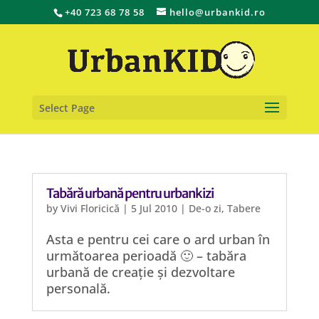
+40 723 68 78 58
hello@urbankid.ro
Select Page
Tabără urbană pentru urbankizi
by
Vivi Floricică
|
5 Jul 2010
|
De-o zi
,
Tabere
Asta e pentru cei care o ard urban în
următoarea perioadă 🙂 – tabăra
urbană de creație și dezvoltare
personală.